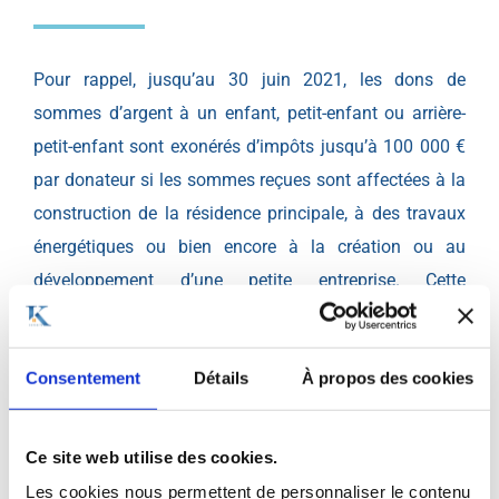
Pour rappel, jusqu’au 30 juin 2021, les dons de
sommes d’argent à un enfant, petit-enfant ou arrière-
petit-enfant sont exonérés d’impôts jusqu’à
100 000 €
par donateur si les sommes reçues sont affectées à la
construction de la résidence principale, à des travaux
énergétiques ou bien encore à la création ou au
développement d’une petite entreprise. Cette
disposition temporaire est prévue par l’article 19 de la
e
3
loi de finances rectificative pour 2020 publiée au
Consentement
Détails
À propos des cookies
Journal officiel
le 31 juillet 2020.
Le gouvernement vient de confirmer que la
donation de
Ce site web utilise des cookies.
100 000 euros
, prévue dans les dons familiaux, n’était
Les cookies nous permettent de personnaliser le contenu