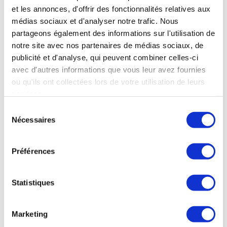
pas éligible lors de l’acquisition en VEFA. Cette position
et les annonces, d'offrir des fonctionnalités relatives aux
est expliquée que dans le cadre d’une construction
médias sociaux et d'analyser notre trafic. Nous
partageons également des informations sur l'utilisation de
VEFA, l’acquéreur n’est pas responsable de la
notre site avec nos partenaires de médias sociaux, de
construction puisque c’est le promoteur-constructeur
publicité et d'analyse, qui peuvent combiner celles-ci
qui est maître d’ouvrage et titulaire du permis de
avec d'autres informations que vous leur avez fournies
construire.
ou qu'ils ont collectées lors de votre utilisation de leurs
services.
Enfin, fiscalement, la VEFA est considéré comme une
Sélection
Nécessaires
acquisition et non une construction.
du
consentement
Pour rappel, le dispositif s’applique aux sommes
Préférences
versées avant le 30 Juin 2021 et ce dispositif ne
semblerait pas être prorogé.
Statistiques
Marketing
Par
NicolasR
|
mai 4th, 2021
|
Catégories :
Actualités immobilières
,