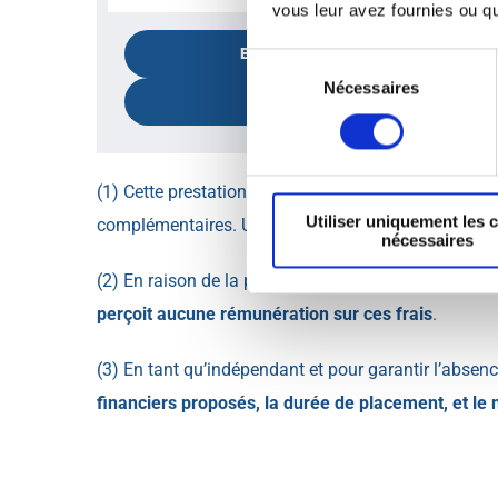
vous leur avez fournies ou qu'
BUTTON TEXT
Sélection
Nécessaires
du
CONTACT
consentement
(1) Cette prestation pourra donner lieu, en fonctio
Utiliser uniquement les 
complémentaires. Une lettre de mission additionnel
nécessaires
(2) En raison de la politique commerciale de certai
perçoit aucune rémunération sur ces frais
.
(3) En tant qu’indépendant et pour garantir l’absence
financiers proposés, la durée de placement, et le 