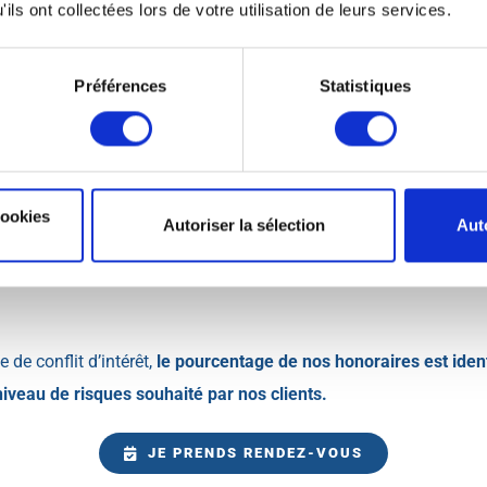
ils ont collectées lors de votre utilisation de leurs services.
CONTACT
Préférences
Statistiques
n des supports d’investissements choisis ou des travaux compléme
cookies
le sera soumise à acceptation avant toute action.
Autoriser la sélection
Aut
nes compagnies, des frais sur versement pourront être exigés par
 de conflit d’intérêt,
le pourcentage de nos honoraires est iden
niveau de risques souhaité par nos clients.
JE PRENDS RENDEZ-VOUS