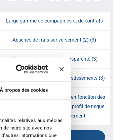
Large gamme de compagnies et de contrats
Absence de frais sur versement (2) (3)
Rémunération lisible et transparente (3)
Large choix de supports d’investissements (3)
À propos des cookies
Gestion conseillée sur mesure en fonction des
connaissances financières, du profil de risque
et de l’horizon de placement
nnalités relatives aux médias
on de notre site avec nos
 d'autres informations que
CONTACT