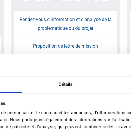
Rendez-vous d’information et d’analyse de la
problématique ou du projet
Proposition de lettre de mission
Rédaction du rapport écrit
Rendez-vous de présentation du rapport écrit
Détails
et des solutions proposées
ies.
Mise en place et suivi des préconisations
e personnaliser le contenu et les annonces, d'offrir des fonctio
(optionnel) (1)
rafic. Nous partageons également des informations sur l'utilisati
, de publicité et d'analyse, qui peuvent combiner celles-ci avec