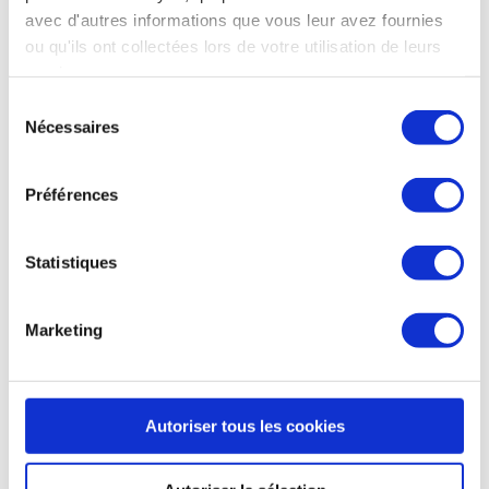
avec d'autres informations que vous leur avez fournies
ou qu'ils ont collectées lors de votre utilisation de leurs
services.
Sélection
Klapty
est une plateforme gratuite de mise en ligne de
Nécessaires
du
visites virtuelles à destination des agences
consentement
immobilières. Les biens sont référencés selon plusieurs
Préférences
critères et des options de sécurité, selon nos dernières
informations obtenues, sont en cours de
Statistiques
développement (visite privée protégée par mot de
passe par exemple).
Marketing
D’un point de vue technique, les outils proposés sont
suffisamment performants pour réaliser les montages
Autoriser tous les cookies
des visites virtuelles en un tour de mains !
Les créateurs présentent leur service comme