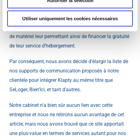
Autoriser la sélection
« l’Instagram des visites virtuelles » mais ce n’est pas
tout. Ils proposent aussi la possibilité de mettre en
Utiliser uniquement les cookies nécessaires
relation des photographes professionnels et la vente
de matériel leur permettant ainsi de financer la gratuité
de leur service d’hébergement.
Par conséquent, nous avons décidé d’élargir la liste de
nos supports de communication proposés à notre
clientèle pour intégrer
Klapty
au même titre que
SeLoger, Bien’Ici, et tant d’autres.
Notre cabinet n’a bien sûr aucun lien avec cette
entreprise et nous ne retirons aucun avantage de cet
article, mais nous avons trouvé que ce site apportait
une plus-value en termes de services autant pour nos