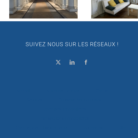
SUIVEZ NOUS SUR LES RÉSEAUX !
Accueil
A propos de nous
Contact
Services
Conseils Patrimoniaux
Expertises immobilières
Transactions Immobilières
Courtage en Financements
Annonces
Blog