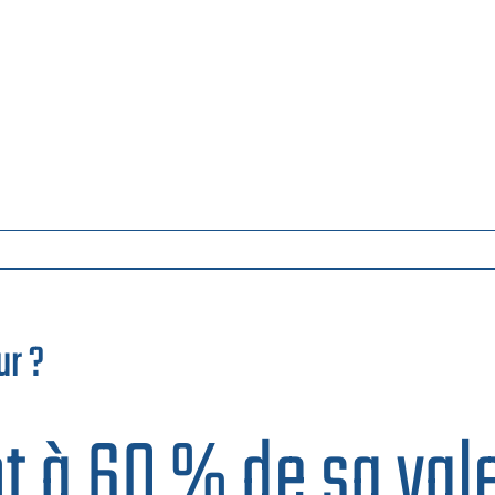
ur ?
t à 60 % de sa val