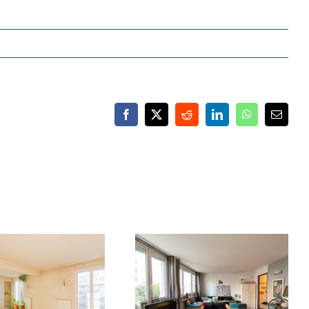
Facebook
X
Reddit
LinkedIn
WhatsApp
Email