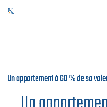
Passer
au
contenu
Un appartement à 60 % de sa vale
Un appartemen