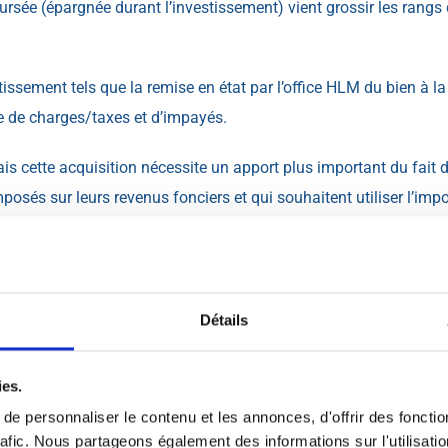
rsée (épargnée durant l’investissement) vient grossir les rangs
issement tels que la remise en état par l’office HLM du bien à l
ce de charges/taxes et d’impayés.
ais cette acquisition nécessite un apport plus important du fait 
osés sur leurs revenus fonciers et qui souhaitent utiliser l’imp
 une partie de leur patrimoine financier en sécurité et, par les 
Détails
ies.
e personnaliser le contenu et les annonces, d'offrir des fonctio
rafic. Nous partageons également des informations sur l'utilisati