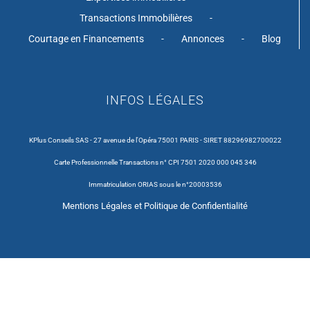
Transactions Immobilières
Courtage en Financements
Annonces
Blog
INFOS LÉGALES
KPlus Conseils SAS - 27 avenue de l'Opéra 75001 PARIS - SIRET 88296982700022
Carte Professionnelle Transactions n° CPI 7501 2020 000 045 346
Immatriculation ORIAS sous le n°20003536
Mentions Légales et Politique de Confidentialité
Copyright 2020 | All Rights Reserved | Powered by
KPlus Conseils