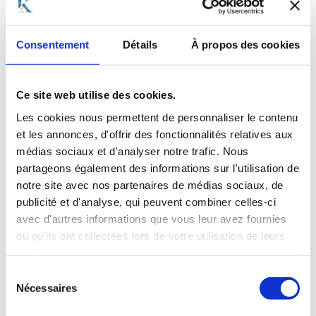
pouvant être engagée. Selon la cour, l’agent ne
disposait pas, en effet, de plus de moyens qu’un
Consentement
Détails
À propos des cookies
simple particulier pour vérifier la solvabilité de
l’acquéreur. De plus, l’absence d’emprunt était
Ce site web utilise des cookies.
mentionnée dans la promesse de vente. Les
propriétaires savaient donc à qui ils vendaient, dans
Les cookies nous permettent de personnaliser le contenu
et les annonces, d'offrir des fonctionnalités relatives aux
quelles conditions, et demeuraient libres de ne pas
médias sociaux et d'analyser notre trafic. Nous
accepter la vente, s’ils estimaient que les garanties
partageons également des informations sur l'utilisation de
n’étaient pas suffisantes. Heureusement pour eux, un
notre site avec nos partenaires de médias sociaux, de
an plus tard,
la Cour de cassation n’a pas du tout eu la
publicité et d'analyse, qui peuvent combiner celles-ci
avec d'autres informations que vous leur avez fournies
même lecture
. Selon elle, l’agent immobilier est non
ou qu'ils ont collectées lors de votre utilisation de leurs
seulement tenu d’un devoir de conseil et d’information,
services.
mais doit surtout être en mesure de justifier avoir
Sélection
conseillé aux vendeurs de prendre des garanties ou les
Nécessaires
du
avoir mis en garde contre le risque d’insolvabilité de
consentement