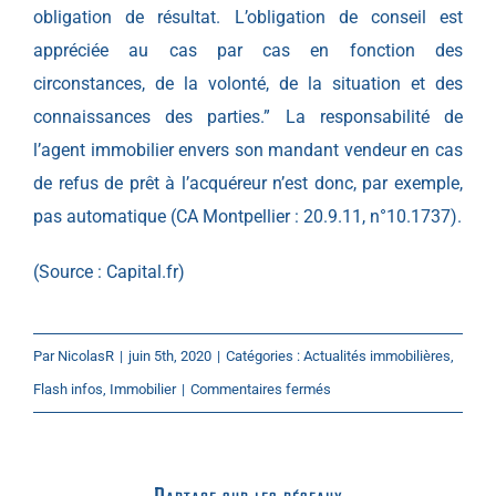
obligation de résultat. L’obligation de conseil est
appréciée au cas par cas en fonction des
circonstances, de la volonté, de la situation et des
connaissances des parties.” La responsabilité de
l’agent immobilier envers son mandant vendeur en cas
de refus de prêt à l’acquéreur n’est donc, par exemple,
pas automatique (CA Montpellier : 20.9.11, n°10.1737).
(Source : Capital.fr)
Par
NicolasR
|
juin 5th, 2020
|
Catégories :
Actualités immobilières
,
sur
Flash infos
,
Immobilier
|
Commentaires fermés
Solvabilité
et
responsabilité