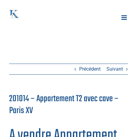
Passer
au
contenu
Précédent
Suivant
201014 – Appartement T2 avec cave –
Paris XV
A vendre Appartement